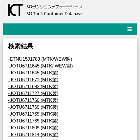
☰
検索結果
-ETNU1501783 (MTK/WEW製)
-JOTU6711645 (MTK/ WEW製)
-JOTU6711645 (MTK製)
-JOTU6711671 (MTK製)
-JOTU6711692 (MTK製)
-JOTU6711727 (MTK製)
-JOTU6711760 (MTK製)
-JOTU6711769 (MTK製)
-JOTU6711769 (MTK製)
-JOTU6711769 (MTK製)
-JOTU6711809 (MTK製)
-JOTU6711814 (MTK製)