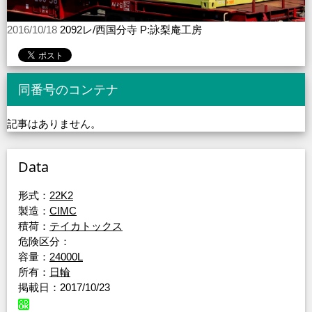
2016/10/18
2092レ/西国分寺 P:詠梨庵工房
同番号のコンテナ
記事はありません。
Data
形式：
22K2
製造：
CIMC
積荷：
テイカトックス
危険区分：
容量：
24000L
所有：
日輪
掲載日：2017/10/23