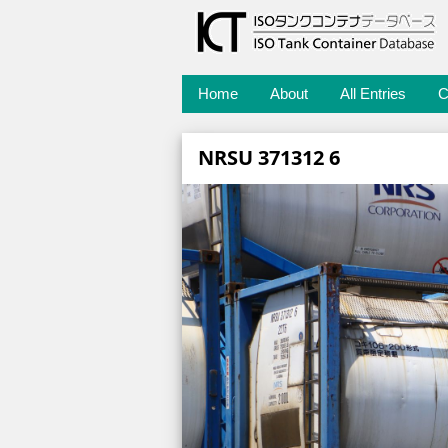
Home
About
All Entries
C
NRSU 371312 6