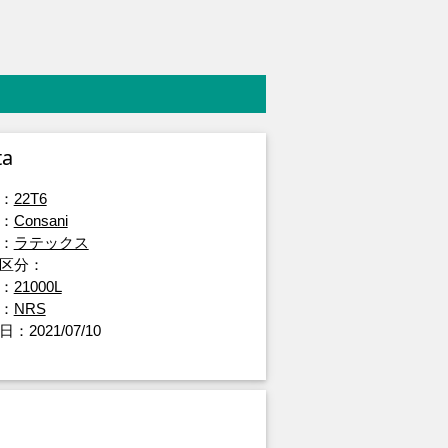
ta
：
22T6
：
Consani
：
ラテックス
区分：
：
21000L
：
NRS
：2021/07/10