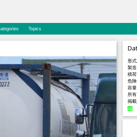
ategories
Topics
Da
形式
製造
積荷
危険
容量
所有
掲載日