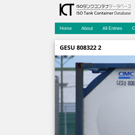
Home
About
All Entries
C
GESU 808322 2