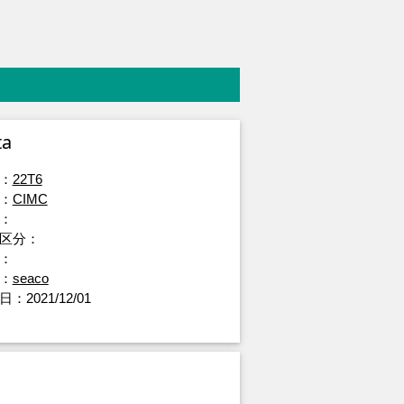
ta
：
22T6
：
CIMC
：
区分：
：
：
seaco
：2021/12/01