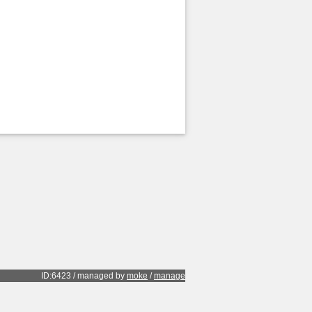
ID:6423 / managed by
moke
/
manage