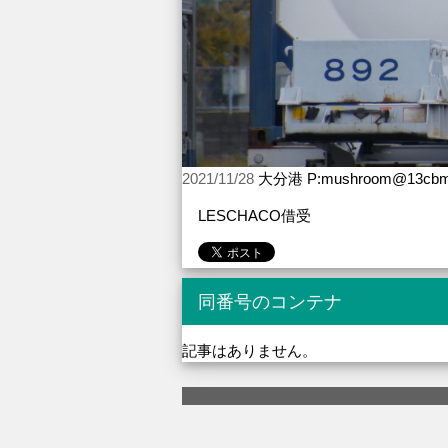
2021/11/28
大分港 P:mushroom@13cb
LESCHACO借受
同番号のコンテナ
記事はありません。